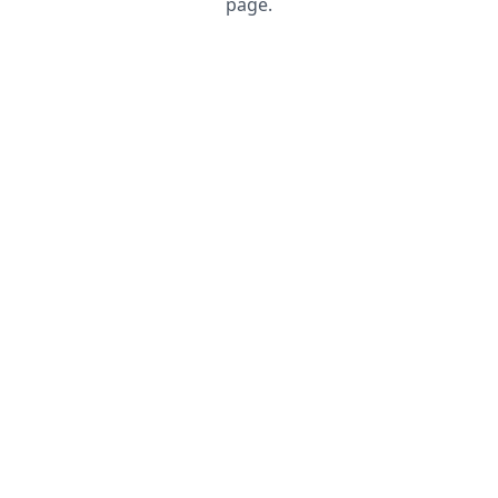
page.
Recharger la page