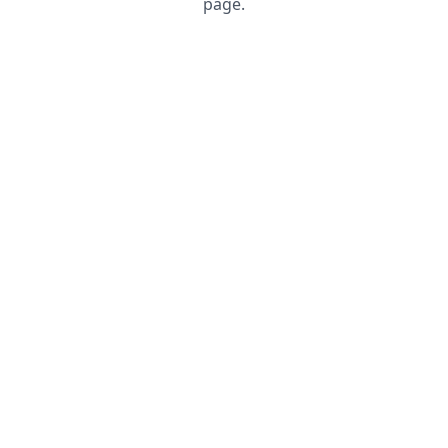
page.
Recharger la page