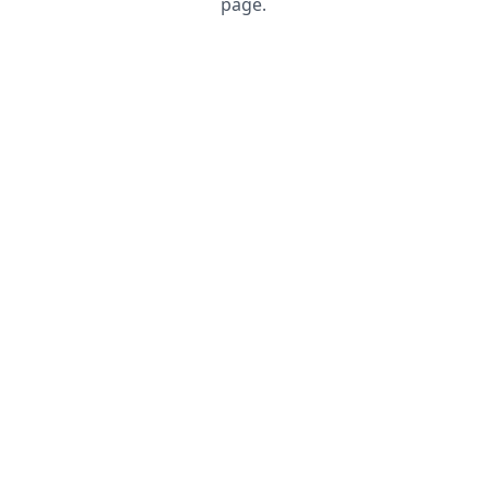
page.
Recharger la page