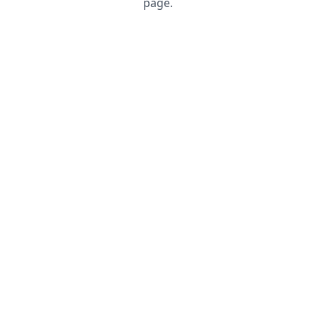
page.
Recharger la page