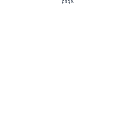
page.
Recharger la page